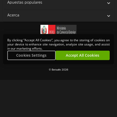
Apuestas populares
Acerca
By clicking “Accept All Cookies”, you agree to the storing of cookies on
your device to enhance site navigation, analyze site usage, and assist
Licencias
in our marketing efforts.
Cookies Settings
Accept All Cookies
© Betsafe 2026
Por favor,
juega con responsabilidad.