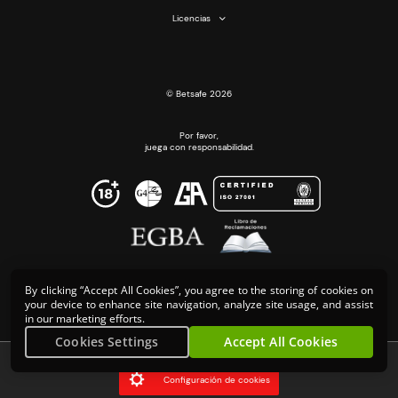
Licencias
© Betsafe 2026
Por favor,
juega con responsabilidad.
Términos y condiciones
Reglas de juego
By clicking “Accept All Cookies”, you agree to the storing of cookies on
Política de cookies
Política de privacidad
Juego responsable
your device to enhance site navigation, analyze site usage, and assist
in our marketing efforts.
Cookies Settings
Accept All Cookies
Configuración de cookies