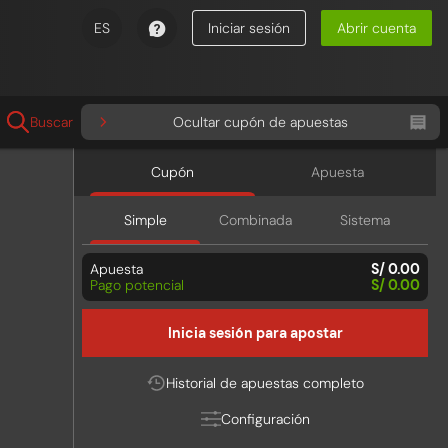
ES
Iniciar sesión
Abrir cuenta
English
Español Perú
Buscar
Ocultar cupón de apuestas
Cupón
Apuesta
Simple
Combinada
Sistema
Apuesta
S/ 0.00
Pago potencial
S/ 0.00
Inicia sesión para apostar
Historial de apuestas completo
Configuración