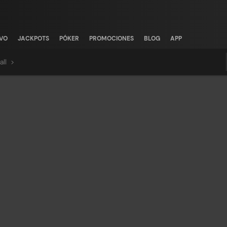
IVO
JACKPOTS
PÓKER
PROMOCIONES
BLOG
APP
ll
>
ctrónico -