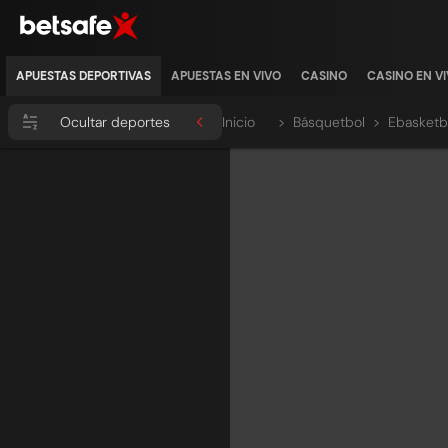
APUESTAS DEPORTIVAS
APUESTAS EN VIVO
CASINO
CASINO EN V
Ocultar deportes
Inicio
>
Básquetbol
>
Ebasketba
Batalla de baloncesto ele
Inicio
4 x 5 minutos
Desafío Millonario
Calendario
Torneos de apuestas
Cuotas mejoradas
Transmisiones en vivo
Favoritos