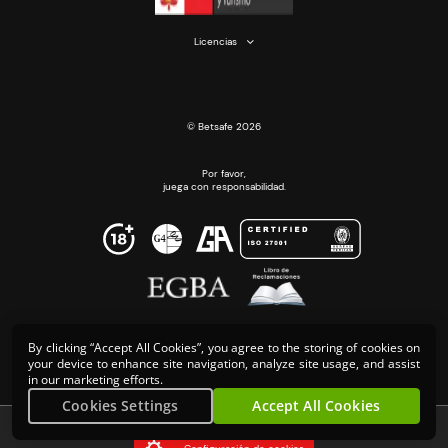
Licencias
© Betsafe 2026
Por favor,
juega con responsabilidad.
Términos y condiciones
Reglas de juego
By clicking “Accept All Cookies”, you agree to the storing of cookies on
Política de cookies
Política de privacidad
Juego responsable
your device to enhance site navigation, analyze site usage, and assist
in our marketing efforts.
Cookies Settings
Accept All Cookies