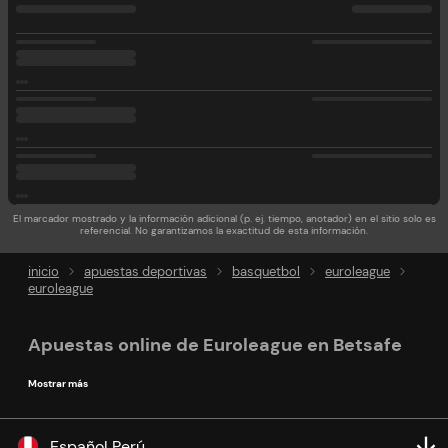
El marcador mostrado y la información adicional (p. ej. tiempo, anotador) en el sitio solo es
referencial. No garantizamos la exactitud de esta información.
inicio
apuestas deportivas
basquetbol
euroleague
euroleague
Apuestas online de Euroleague en Betsafe
Mostrar más
Español Perú