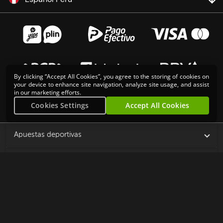
By clicking “Accept All Cookies”, you agree to the storing of cookies on
your device to enhance site navigation, analyze site usage, and assist
in our marketing efforts.
Cookies Settings
Accept All Cookies
Apuestas deportivas
Casino
Casino en vivo
Póker