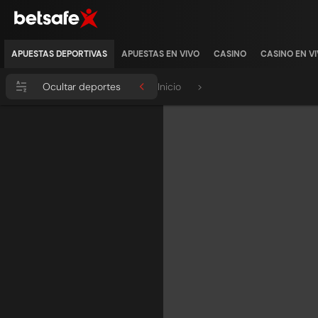
APUESTAS DEPORTIVAS
APUESTAS EN VIVO
CASINO
CASINO EN V
Ocultar deportes
Inicio
>
Básquetbol