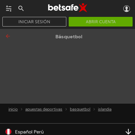
INICIAR SESIÓN
ABRIR CUENTA
CASINO EN VIVO
JACKPOTS
PÓKER
PROMOCIONES
APP
Básquetbol
inicio
apuestas deportivas
basquetbol
islandia
Español Perú