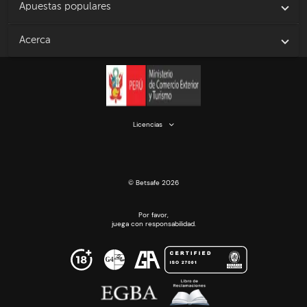
Apuestas populares
Acerca
Licencias
© Betsafe 2026
Por favor,
juega con responsabilidad.