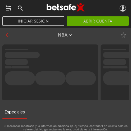
INICIAR SESIÓN
ABRIR CUENTA
CASINO EN VIVO
JACKPOTS
PÓKER
PROMOCIONES
APP
NBA
Especiales
El marcador mostrado y la información adicional (p. ej. tiempo, anotador) en el sitio solo es
referencial. No garantizamos la exactitud de esta información.