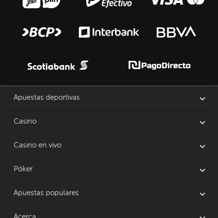
Ventajas de apostar en la NBA con Betsafe
Betsafe Perú ofrece una experiencia completa para quienes
quieren hacer
apuestas basket
con comodidad y seguridad. Su
plataforma está diseñada para encontrar partidos, revisar
mercados y colocar jugadas de forma rápida, tanto desde la web
como desde dispositivos móviles.
App y web intuitivas para apostar desde cualquier lugar.
Mercados prepartido y en vivo para cada duelo importante de la NBA.
Cuotas dinámicas que se ajustan según el momento de la serie.
Opciones populares como ganador del partido, hándicap, totales y
Apuestas deportivas
apuestas de jugador.
Promociones constantes para nuevos y antiguos usuarios.
Casino
Además, en Betsafe tienes una sección dedicada a apuestas NBA
y básquetbol, donde puedes encontrar competiciones, partidos y
mercados disponibles para esta disciplina.
Casino en vivo
Cuotas y favoritos para ganar las finales de la NBA
Póker
Las finales de la NBA para las
apuestas knicks vs spurs
estan al
Apuestas populares
rojo vivo, pues los dos equipos llegan con dos estilos muy
distintos. New York tiene en Jalen Brunson a un base capaz de
controlar el ritmo, generar puntos en momentos clave y elevar el
Acerca