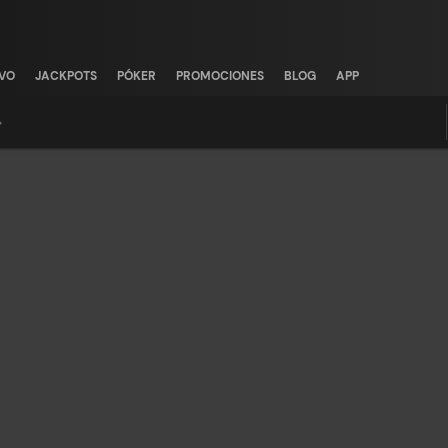
IVO
JACKPOTS
PÓKER
PROMOCIONES
BLOG
APP
>