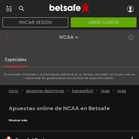
INICIAR SESIÓN
ABRIR CUENTA
CASINO EN VIVO
JACKPOTS
PÓKER
PROMOCIONES
APP
NCAA
Especiales
El marcador mostrado y la información adicional (p. ej. tiempo, anotador) en el sitio solo es
referencial. No garantizamos la exactitud de esta información.
inicio
apuestas deportivas
basquetbol
ncaa
ncaa
Apuestas online de NCAA en Betsafe
Mostrar más