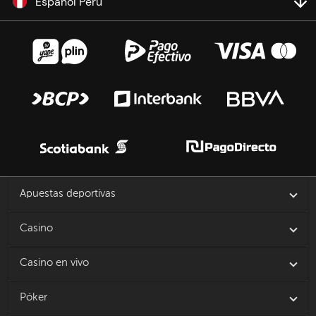
Español Perú
Apuestas deportivas
Casino
Casino en vivo
Póker