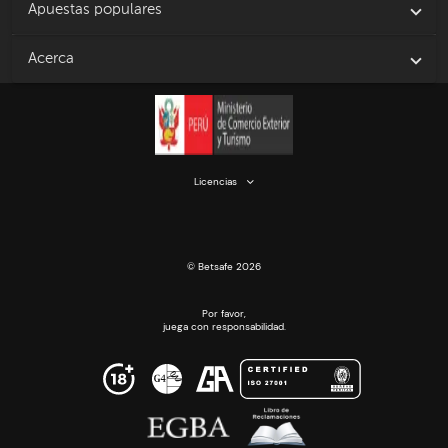
Apuestas populares
Acerca
Licencias
© Betsafe 2026
Por favor,
juega con responsabilidad.