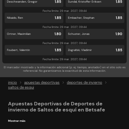
1.85
1.85
Deschwanden, Gregor
Sundal, Kristoffer Eriksen
Fecha límite 29 mar. 2027, 09:44
1.85
1.85
Nikaido, Ren
Embacher, Stephan
Fecha límite 29 mar. 2027, 09:44
1.80
1.90
Ortner, Maximilian
Schuster, Jonas
Fecha límite 29 mar. 2027, 09:44
1.85
1.85
Foubert, Valentin
Zografski, Vladimir
Fecha límite 29 mar. 2027, 09:44
El marcador mostrado y la información adicional (p. ej. tiempo, anotador) en el sitio solo es
referencial. No garantizamos la exactitud de esta información.
inicio
apuestas deportivas
deportes de invierno
saltos de esqui
Apuestas Deportivas de Deportes de
invierno de Saltos de esquí en Betsafe
Mostrar más