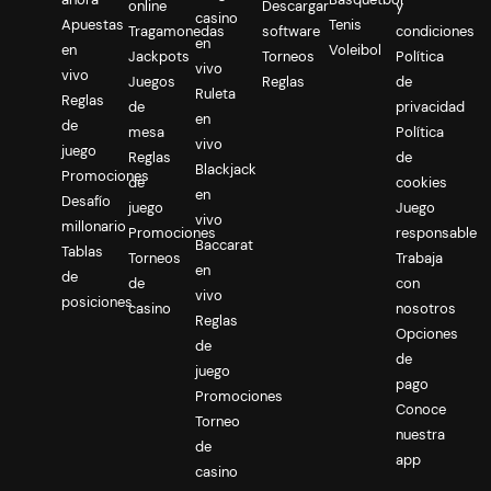
online
Descargar
y
casino
Apuestas
Tenis
Tragamonedas
software
condiciones
en
en
Voleibol
Jackpots
Torneos
Política
vivo
vivo
Juegos
Reglas
de
Ruleta
Reglas
de
privacidad
en
de
mesa
Política
vivo
juego
Reglas
de
Blackjack
Promociones
de
cookies
en
Desafío
juego
Juego
vivo
millonario
Promociones
responsable
Baccarat
Tablas
Torneos
Trabaja
en
de
de
con
vivo
posiciones
casino
nosotros
Reglas
Opciones
de
de
juego
pago
Promociones
Conoce
Torneo
nuestra
de
app
casino