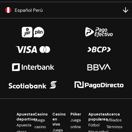
Español Perú
Apuestas
Casino
Casino
Póker
Apuestas
Acerca
deportivas
en
populares
Juega
Juega
Afiliados
vivo
Apuesta
Fútbol
casino
online
Términos
Juega
ahora
Básquetbol