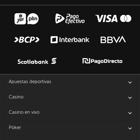
Apuestas deportivas
Casino
Casino en vivo
Póker