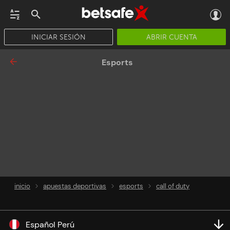
INICIAR SESIÓN
ABRIR CUENTA
CASINO EN VIVO
JACKPOTS
PÓKER
PROMOCIONES
APP
Esports
inicio
apuestas deportivas
esports
call of duty
Español Perú