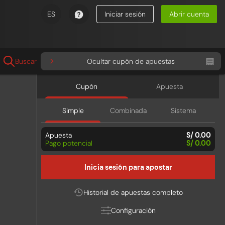
ES
Iniciar sesión
Abrir cuenta
English
Español Perú
Buscar
Ocultar cupón de apuestas
Cupón
Apuesta
Simple
Combinada
Sistema
Apuesta
S/ 0.00
Pago potencial
S/ 0.00
Inicia sesión para apostar
Historial de apuestas completo
Configuración