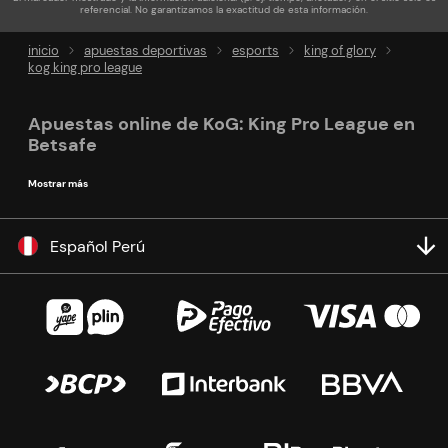
referencial. No garantizamos la exactitud de esta información.
inicio
apuestas deportivas
esports
king of glory
kog king pro league
Apuestas online de KoG: King Pro League en
Betsafe
Mostrar más
Español Perú