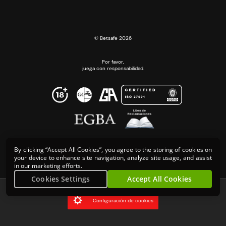
© Betsafe 2026
Por favor,
juega con responsabilidad.
Términos y condiciones
Reglas de juego
By clicking “Accept All Cookies”, you agree to the storing of cookies on
Política de cookies
Política de privacidad
Juego responsable
your device to enhance site navigation, analyze site usage, and assist
in our marketing efforts.
Cookies Settings
Accept All Cookies
Configuración de cookies