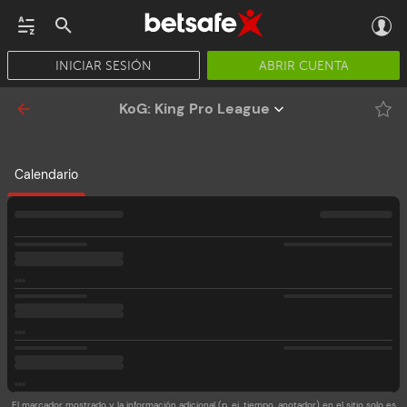
INICIAR SESIÓN
ABRIR CUENTA
CASINO EN VIVO
JACKPOTS
PÓKER
PROMOCIONES
APP
KoG: King Pro League
Calendario
El marcador mostrado y la información adicional (p. ej. tiempo, anotador) en el sitio solo es