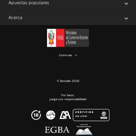
Apuestas populares
Acerca
Licencias
© Betsafe 2026
Por favor,
juega con responsabilidad.