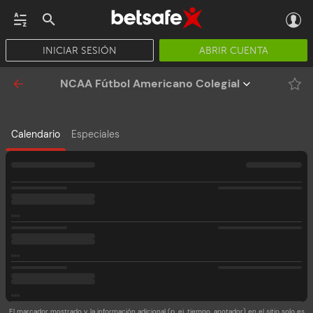
INICIAR SESIÓN
ABRIR CUENTA
CASINO EN VIVO
JACKPOTS
PÓKER
PROMOCIONES
APP
NCAA Fútbol Americano Colegial
Calendario
Especiales
El marcador mostrado y la información adicional (p. ej. tiempo, anotador) en el sitio solo es