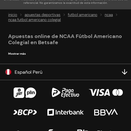
referencial. No garantizamos la exactitud de esta información.
inicio
apuestas deportivas
futbol americano
ncaa
ncaa futbol americano colegial
Apuestas online de NCAA Fútbol Americano
Colegial en Betsafe
Mostrar más
Español Perú