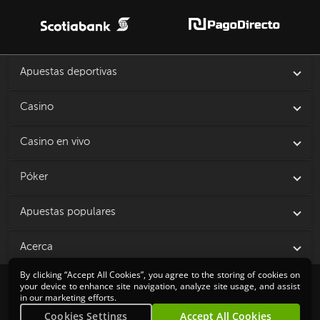
Apuestas deportivas
Casino
Casino en vivo
Póker
Apuestas populares
Acerca
By clicking “Accept All Cookies”, you agree to the storing of cookies on
your device to enhance site navigation, analyze site usage, and assist
in our marketing efforts.
Cookies Settings
Accept All Cookies