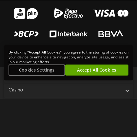
en las ligas alemanas:
Inicia sesión o regístrate
El primer paso que debes hacer es iniciar sesión en Betsafe. Si no tienes
cuenta es momento de que crees una. Solo debes proporcionar algunos
datos personales y completar el proceso de verificación
Haz tu depósito o recarga saldo a tu cuenta
Una vez te hayas registrado o hayas iniciado sesión en nuestra plataforma
debes hacer tu primer depósito y lo mejor, aprovechar nuestros bonos y
ofertas de bienvenida.
Analiza las estadísticas y status de los equipos
Siempre es importante investigar cómo se encuentran los equipos, si
tienen jugadores lesionados o de baja, enfrentamientos previos y cualquier
By clicking “Accept All Cookies”, you agree to the storing of cookies on
otro factor relevante que pueda influir en el resultado del partido.
your device to enhance site navigation, analyze site usage, and assist
Realiza la apuesta
Una vez hayas seleccionado un partido, elige el tipo de apuesta que puede
in our marketing efforts.
ser a ganador del partido, total de goles, simple, pronóstico o hándicap,
entre otras opciones.
Cookies Settings
Accept All Cookies
Confirma tu apuesta
Apuestas deportivas
Una vez seleccionada tu apuesta, asegúrate de verificar la cantidad de
dinero que vas a destinar para ello y confirma tu selección. Recuerda
siempre jugar de forma responsable y moderada. La clave está en disfrutar
sin excederse.
Casino
Es importante recordar que en el mundo de las apuestas deportivas, la confianza
en los pronósticos es un recurso invaluable, ya que los expertos analizan cada
evento, identifican tendencias y ofrecen recomendaciones.
Casino en vivo
Por otro lado, se debe tener presente que en Alemania las apuestas en directo son
clave, ya que puedes seguir el partido, apostar en tiempo real, ver los cambios en
el marcador o cualquier eventualidad con los jugadores.
Póker
Competiciones de fútbol de Alemania disponibles en
Apuestas populares