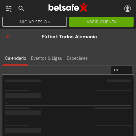
INICIAR SESIÓN
ABRIR CUENTA
CASINO EN VIVO
JACKPOTS
PÓKER
PROMOCIONES
APP
Fútbol: Todos Alemania
Calendario
Eventos & Ligas
Especiales
+3