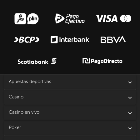
Apuestas deportivas
Casino
Casino en vivo
Póker