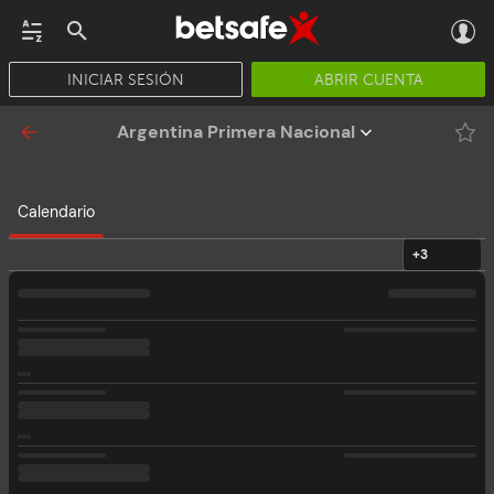
INICIAR SESIÓN
ABRIR CUENTA
CASINO EN VIVO
JACKPOTS
PÓKER
PROMOCIONES
APP
Argentina Primera Nacional
Calendario
+3