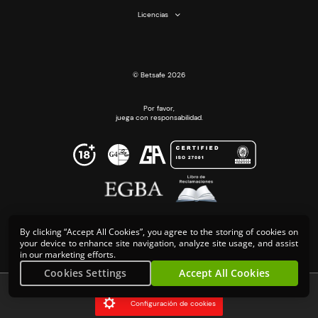
Licencias
© Betsafe 2026
Por favor,
juega con responsabilidad.
Términos y condiciones
Reglas de juego
By clicking “Accept All Cookies”, you agree to the storing of cookies on
Política de cookies
Política de privacidad
Juego responsable
your device to enhance site navigation, analyze site usage, and assist
in our marketing efforts.
Cookies Settings
Accept All Cookies
Configuración de cookies