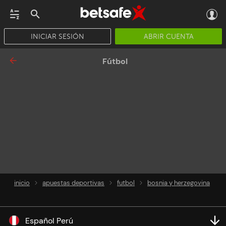
INICIAR SESIÓN
ABRIR CUENTA
CASINO EN VIVO
JACKPOTS
PÓKER
PROMOCIONES
APP
Fútbol
inicio
apuestas deportivas
futbol
bosnia y herzegovina
Español Perú