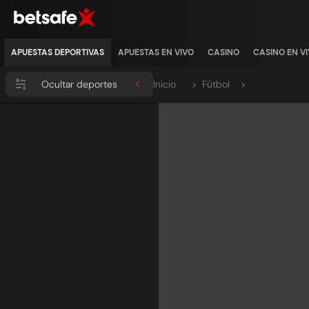
APUESTAS DEPORTIVAS
APUESTAS EN VIVO
CASINO
CASINO EN V
Ocultar deportes
Inicio
>
Fútbol
>
Todos China
Inicio
Desafío Millonario
Calendario
Eventos & Ligas
Torneos de apuestas
Cuotas mejoradas
Transmisiones en vivo
Favoritos