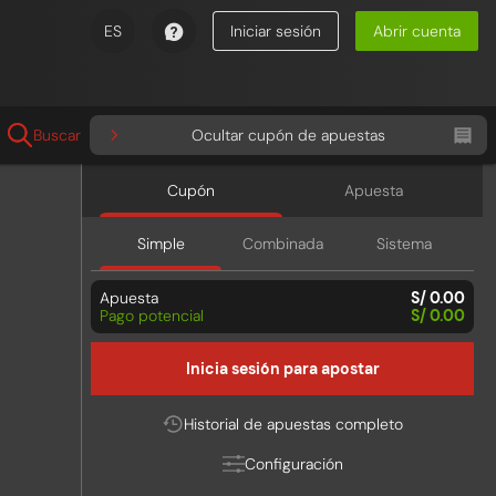
ES
Iniciar sesión
Abrir cuenta
English
Español Perú
Buscar
Ocultar cupón de apuestas
Cupón
Apuesta
Simple
Combinada
Sistema
Apuesta
S/ 0.00
Pago potencial
S/ 0.00
Inicia sesión para apostar
Historial de apuestas completo
Configuración