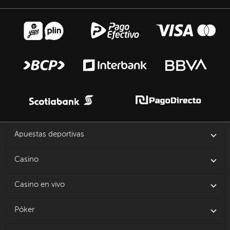
Apuestas deportivas
Casino
Casino en vivo
Póker