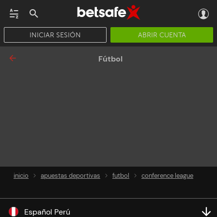
INICIAR SESIÓN
ABRIR CUENTA
CASINO EN VIVO
JACKPOTS
PÓKER
PROMOCIONES
APP
Fútbol
inicio
apuestas deportivas
futbol
conference league
Español Perú