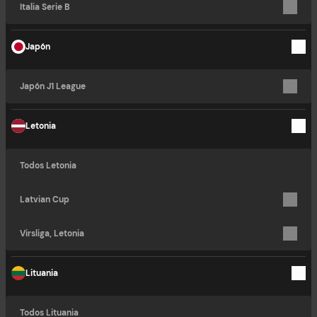
Italia Serie B
Japón
Japón J1 League
Letonia
Todos Letonia
Latvian Cup
Virsliga, Letonia
Lituania
Todos Lituania