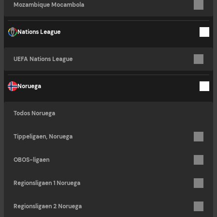
Mozambique Mocambola
Nations League
UEFA Nations League
Noruega
Todos Noruega
Tippeligaen, Noruega
OBOS-ligaen
Regionsligaen 1 Noruega
Regionsligaen 2 Noruega