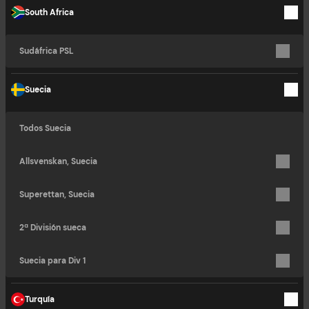
South Africa
Sudáfrica PSL
Suecia
Todos Suecia
Allsvenskan, Suecia
Superettan, Suecia
2ª División sueca
Suecia para Div 1
Turquía