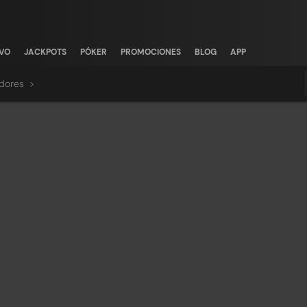
IVO
JACKPOTS
PÓKER
PROMOCIONES
BLOG
APP
dores
>