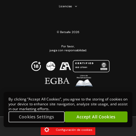
Licencias
© Betsafe 2026
Por favor,
juega con responsabilidad.
Términos y condiciones
Reglas de juego
By clicking “Accept All Cookies”, you agree to the storing of cookies on
Política de cookies
Política de privacidad
Juego responsable
your device to enhance site navigation, analyze site usage, and assist
in our marketing efforts.
Cookies Settings
Accept All Cookies
Configuración de cookies