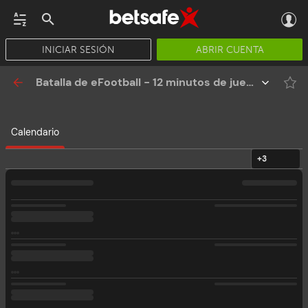
INICIAR SESIÓN
ABRIR CUENTA
CASINO EN VIVO
JACKPOTS
PÓKER
PROMOCIONES
APP
Batalla de eFootball - 12 minutos de juego
Calendario
+3