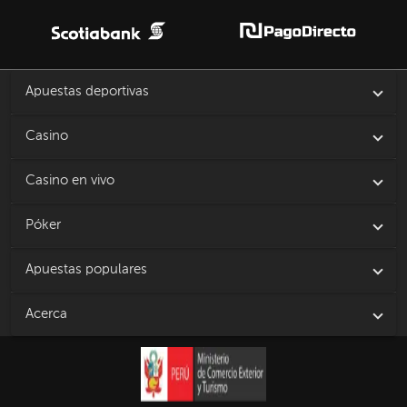
Apuestas deportivas
Casino
Casino en vivo
Póker
Apuestas populares
Acerca