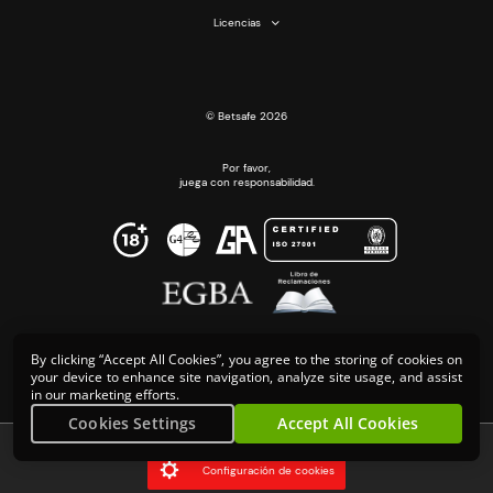
Licencias
© Betsafe 2026
Por favor,
juega con responsabilidad.
Términos y condiciones
Reglas de juego
By clicking “Accept All Cookies”, you agree to the storing of cookies on
Política de cookies
Política de privacidad
Juego responsable
your device to enhance site navigation, analyze site usage, and assist
in our marketing efforts.
Cookies Settings
Accept All Cookies
Configuración de cookies