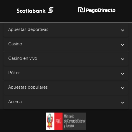
Apuestas deportivas
Casino
Casino en vivo
Póker
Apuestas populares
Acerca