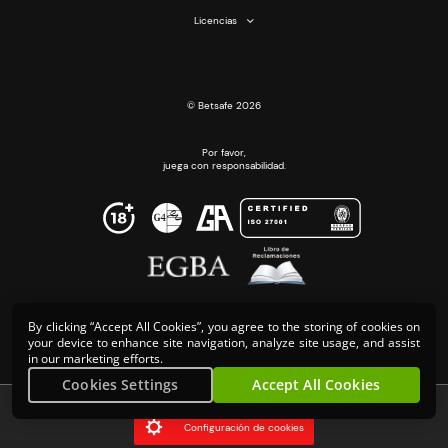
Licencias
© Betsafe 2026
Por favor,
juega con responsabilidad.
Términos y condiciones
Reglas de juego
By clicking “Accept All Cookies”, you agree to the storing of cookies on
Política de cookies
Política de privacidad
Juego responsable
your device to enhance site navigation, analyze site usage, and assist
in our marketing efforts.
Cookies Settings
Accept All Cookies
Configuración de cookies