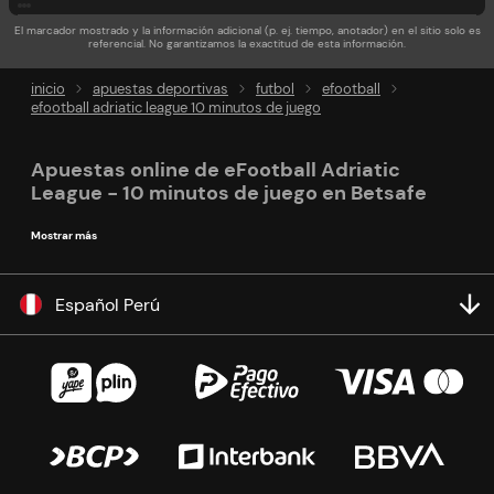
El marcador mostrado y la información adicional (p. ej. tiempo, anotador) en el sitio solo es
referencial. No garantizamos la exactitud de esta información.
inicio
apuestas deportivas
futbol
efootball
efootball adriatic league 10 minutos de juego
Apuestas online de eFootball Adriatic
League - 10 minutos de juego en Betsafe
Mostrar más
Español Perú