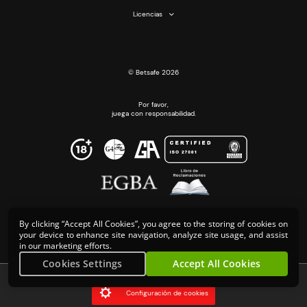
Licencias
© Betsafe 2026
Por favor,
juega con responsabilidad.
Términos y condiciones
Reglas de juego
By clicking “Accept All Cookies”, you agree to the storing of cookies on
Política de cookies
Política de privacidad
Juego responsable
your device to enhance site navigation, analyze site usage, and assist
in our marketing efforts.
Cookies Settings
Accept All Cookies
Configuración de cookies