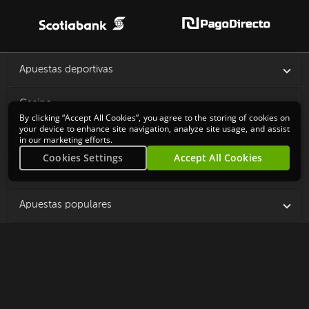
Apuestas deportivas
Casino
By clicking “Accept All Cookies”, you agree to the storing of cookies on
your device to enhance site navigation, analyze site usage, and assist
Casino en vivo
in our marketing efforts.
Cookies Settings
Accept All Cookies
Póker
Apuestas populares
Acerca