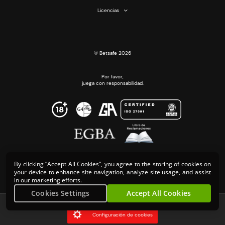
Licencias
© Betsafe 2026
Por favor,
juega con responsabilidad.
Términos y condiciones
Reglas de juego
By clicking “Accept All Cookies”, you agree to the storing of cookies on
Política de cookies
Política de privacidad
Juego responsable
your device to enhance site navigation, analyze site usage, and assist
in our marketing efforts.
Cookies Settings
Accept All Cookies
Configuración de cookies