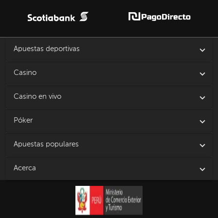
Apuestas deportivas
Casino
Casino en vivo
Póker
Apuestas populares
Acerca