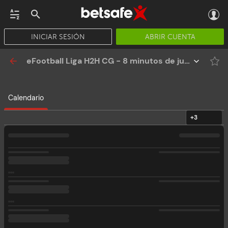
INICIAR SESIÓN
ABRIR CUENTA
CASINO EN VIVO
JACKPOTS
PÓKER
PROMOCIONES
APP
eFootball Liga H2H CG - 8 minutos de juego
Calendario
+3