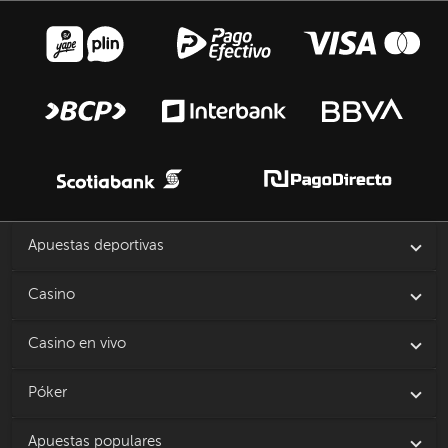
aún no tienes una cuenta, regístrate y si ya la tienes, simplemente inicia
sesión.
Revisa las cuotas:
consulta las cuotas ofrecidas por Betsafe para cada
partido. Estas te ayudarán a saber qué equipo es favorito y también a
calcular las posibles ganancias de tu apuesta si aciertas.
Define el monto de tu apuesta:
después de seleccionar el partido, el
mercado y verificar la cuota, decide cuánto dinero deseas apostar e
ingrésalo en el boleto de apuesta. Betsafe te mostrará de forma
automática tus posibles ganancias.
Confirma tu apuesta:
verifica cuidadosamente toda la información en tu
cupón de apuesta del fútbol de España: el partido, el tipo de apuesta, la
cuota y el monto. Una vez revisado todo, haz clic en "Confirmar apuesta"
para finalizar tu jugada.
Tipos de apuestas disponibles para fútbol de España
Las apuestas para el fútbol de España son variadas e incluyen estas como las más
Apuestas deportivas
importantes:
Apuestas 1X2:
son apuestas en las que definen tres resultados de esta
manera: 1 significa que gana el equipo local, la X se define como empate y
Casino
el 2 designa la victoria del equipo visitante.
Apuestas al resultado exacto:
es una perdición a cómo finaliza el
marcador al culminar los 90 minutos de juego reglamentario más el
añadido por el árbitro.
Casino en vivo
Apuestas combinadas:
son las que conocemos como parley y son varias
predicciones en un solo ticket. Pueden ser en un mismo partido, en varios
partidos de distintas ligas e incluso en otros deportes, además del fútbol
Póker
español.
Apuestas hándicap:
en este caso Betsafe te ofrece dos parámetros
numéricos y son los hándicaps. Estos determinan al equipo que lleva la
ventaja y al que lleva la desventaja. Te ayudan a definir un posible ganador.
Apuestas populares