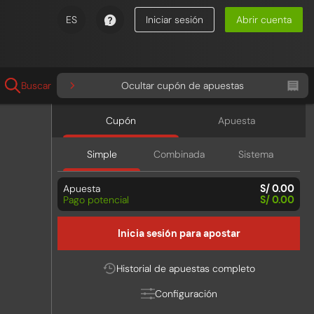
ES
Iniciar sesión
Abrir cuenta
English
Español Perú
Buscar
Ocultar cupón de apuestas
Cupón
Apuesta
Simple
Combinada
Sistema
Apuesta
S/ 0.00
Pago potencial
S/ 0.00
Inicia sesión para apostar
Historial de apuestas completo
Configuración