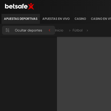
APUESTAS DEPORTIVAS
APUESTAS EN VIVO
CASINO
CASINO EN V
Ocultar deportes
Inicio
>
Fútbol
>
Todos Estonia
Inicio
Desafío Millonario
Calendario
Eventos & Ligas
Torneos de apuestas
Cuotas mejoradas
Transmisiones en vivo
Favoritos