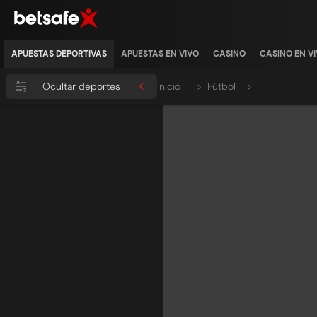
APUESTAS DEPORTIVAS
APUESTAS EN VIVO
CASINO
CASINO EN V
Ocultar deportes
Inicio
>
Fútbol
>
Todo Fútbol, Europa Leag
Inicio
Desafío Millonario
Calendario
Eventos & Ligas
Torneos de apuestas
Cuotas mejoradas
Transmisiones en vivo
Favoritos