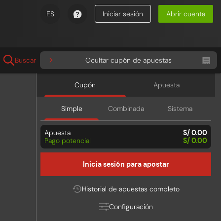
ES
Iniciar sesión
Abrir cuenta
English
Español Perú
Buscar
Ocultar cupón de apuestas
Cupón
Apuesta
Simple
Combinada
Sistema
Apuesta
S/ 0.00
Pago potencial
S/ 0.00
Inicia sesión para apostar
Historial de apuestas completo
Configuración