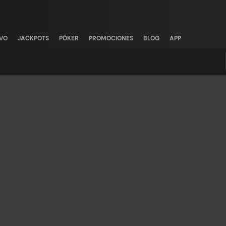
IVO
JACKPOTS
PÓKER
PROMOCIONES
BLOG
APP