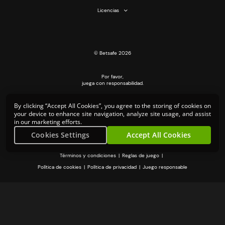
Licencias
© Betsafe 2026
Por favor,
juega con responsabilidad.
By clicking “Accept All Cookies”, you agree to the storing of cookies on
your device to enhance site navigation, analyze site usage, and assist
in our marketing efforts.
Cookies Settings
Accept All Cookies
Términos y condiciones
Reglas de juego
Política de cookies
Política de privacidad
Juego responsable
Configuración de cookies