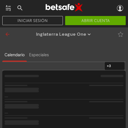
INICIAR SESIÓN
ABRIR CUENTA
CASINO EN VIVO
JACKPOTS
PÓKER
PROMOCIONES
APP
Inglaterra League One
Calendario
Especiales
+3