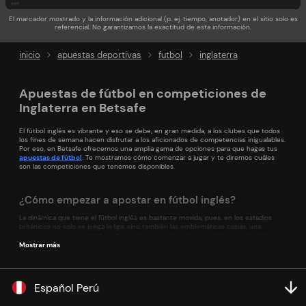
El marcador mostrado y la información adicional (p. ej. tiempo, anotador) en el sitio solo es
referencial. No garantizamos la exactitud de esta información.
inicio
apuestas deportivas
futbol
inglaterra
Apuestas de fútbol en competiciones de
Inglaterra en Betsafe
El fútbol inglés es vibrante y eso se debe, en gran medida, a los clubes que todos
los fines de semana hacen disfrutar a los aficionados de competencias inigualables.
Por eso, en Betsafe ofrecemos una amplia gama de opciones para que hagas tus
apuestas de fútbol
. Te mostramos cómo comenzar a jugar y te diremos cuáles
son las competiciones que tenemos disponibles.
¿Cómo empezar a apostar en fútbol inglés?
La dinámica que tiene el fútbol inglés es bastante movida, pues, en los estadios
británicos no solo se juega la liga, sino también las emblemáticas copas, una
experiencia a la que muchos aficionados le pueden sacar partido, más allá del amor
por el balompié. Si quieres unirte a la acción y empezar a disfrutar de las
apuestas
Mostrar más
deportivas
, a continuación te decimos cómo hacerlo desde Betsafe.
Crea una cuenta
El primer paso para apostar en fútbol inglés es crearte un usuario y una
Español Perú
contraseña en Betsafe. El proceso es sencillo y rápido, y una vez dentro,
estarás listo para explorar las opciones con la comodidad que ofrece la
plataforma, pero moviéndote rápido en un mercado en el que el tiempo lo