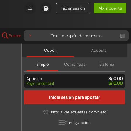
ES
Iniciar sesión
Abrir cuenta
English
Español Perú
Buscar
Ocultar cupón de apuestas
Cupón
Apuesta
Simple
Combinada
Sistema
Apuesta
S/ 0.00
Pago potencial
S/ 0.00
Inicia sesión para apostar
Historial de apuestas completo
Configuración