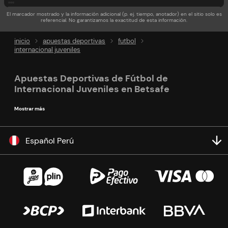
El marcador mostrado y la información adicional (p. ej. tiempo, anotador) en el sitio solo es
referencial. No garantizamos la exactitud de esta información.
inicio
apuestas deportivas
futbol
internacional juveniles
Apuestas Deportivas de Fútbol de
Internacional Juveniles en Betsafe
Mostrar más
Español Perú