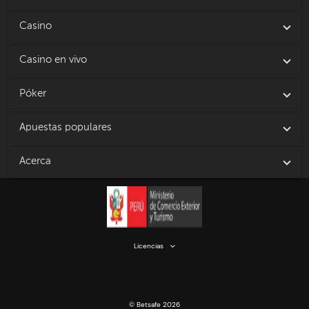
las de este campeonato. Observarás los disponibles al hacer clic
sobre el juego en específico. Algunos son "Ganador", "Hándicap
Casino
Europeo", "Total de Goles" o "Ambos equipos anotan" y “Apuestas
sin empate”.
Casino en vivo
Escoge un tipo de jugada. En esta etapa, si todavía no posees una
cuenta, deberás completar el
registro en Betsafe
siguiendo el
Póker
procedimiento predefinido por el sistema. Si ya la tienes solo
accede a ella.
Apuestas populares
Paso 3: Escoge la cuota y haz tu apuesta:
Acerca
Una vez que hayas seleccionado tu juego de fútbol italiano y el
mercado o tipo de apuesta verás las cuotas para esa elección. A
la derecha de la pantalla se mostrarán los beneficios que lograrás
dependiendo del monto de dinero que hayas apostado y la cuota.
Paso 4: Coloca el importe de tu apuesta:
Licencias
Después de elegir tu partido, tu mercado de apuestas de la Serie
A de Italia y evaluar la cuota, debes establecer el monto en dinero
de tu apuesta. Al estar hecho,
Betsafe
te presenta
automáticamente el beneficio futuro si aciertas la jugada.
© Betsafe 2026