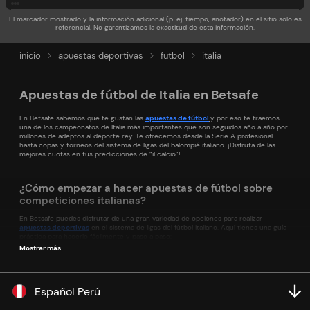
El marcador mostrado y la información adicional (p. ej. tiempo, anotador) en el sitio solo es
referencial. No garantizamos la exactitud de esta información.
inicio
apuestas deportivas
futbol
italia
Apuestas de fútbol de Italia en Betsafe
En Betsafe sabemos que te gustan las
apuestas de fútbol
y por eso te traemos
una de los campeonatos de Italia más importantes que son seguidos año a año por
millones de adeptos al deporte rey. Te ofrecemos desde la Serie A profesional
hasta copas y torneos del sistema de ligas del balompié italiano. ¡Disfruta de las
mejores cuotas en tus predicciones de “il calcio”!
¿Cómo empezar a hacer apuestas de fútbol sobre
competiciones italianas?
En Betsafe puedes disfrutar de una gran variedad de opciones para realizar
apuestas deportivas
en el sistema de ligas del fútbol italiano. Aquí tienes una guía
práctica para hacerlo fácilmente y paso a paso:
Mostrar más
Accede o crea tu cuenta en Betsafe:
Si no tienes una cuenta en nuestra
plataforma, regístrate siguiendo las instrucciones que te proporciona el
sistema para tal fin. Si ya eres usuario, simplemente inicia sesión con tu
nombre de usuario y contraseña.
Escoge un partido de tu liga italiana favorita:
Betsafe ofrece todas las
Español Perú
competiciones del país en sus calendarios oficiales. Tienes desde la
primera división hasta torneos menores. Selecciona el encuentro en el