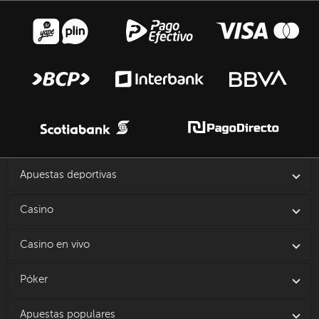
que deseas apostar.
Elige un mercado de apuestas:
en este punto debes decidir el tipo de
apuesta que prefieres. Puedes elegir entre las opciones más comunes,
como ganador o hándicap o explorar apuestas especiales y las en vivo.
Escoge un mercado en el que quieras pronosticar.
Consulta las cuotas de tu mercado seleccionado:
Las cuotas son las que
indican la probabilidad de que tu predicción se cumpla y el posible monto
a ganar en función del dinero que apuestes y si aciertas. Cada mercado
posee su propia cuota. Explóralas todas para estar seguro de tu selección.
Define el monto de tu apuesta:
tienes que especificar la cantidad de
dinero que deseas apostar en el evento seleccionado y agrégala al ticket
de apuesta que ves en tu pantalla.
Confirma tu apuesta:
para finalizar tu apuesta revisa todos los detalles: la
liga y el partido, correctos, el tipo de apuesta, las cuotas y la suma de
dinero. Si todo está bien, haz clic en "Confirma apuesta". ¡Ya tu pronóstico
estará registrado en nuestra plataforma!
Apuestas deportivas
Competiciones de Italia disponibles en Betsafe
Las competiciones del fútbol de Italia son de las que más seguidores tienen en
todo el mundo y Betsafe lo sabe. Por eso ofrece cada torneo y sus respectivos
Casino
mercados para que hagas tus apuestas de la manera más sencilla y accesible.
Veamos estos campeonatos:
Casino en vivo
Serie A
La Serie A de Italia
, cuyo nombre oficial es Serie A Enilive es la categoría más alta
Póker
del sistema de ligas de balompié italianas. La competición comenzó en 1929 y se ha
celebrado de manera ininterrumpida año a año, convirtiéndose en esencial para tus
apuestas en fútbol italiano.
Apuestas populares