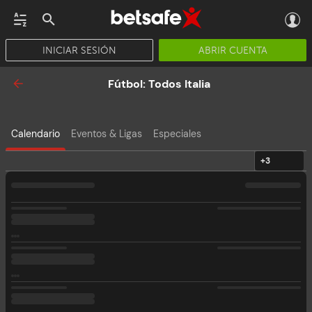
INICIAR SESIÓN
ABRIR CUENTA
CASINO EN VIVO
JACKPOTS
PÓKER
PROMOCIONES
APP
Fútbol: Todos Italia
Calendario
Eventos & Ligas
Especiales
+3