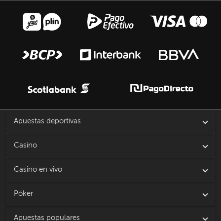
que deseas apostar.
Elige un mercado de apuestas:
en este punto debes decidir el tipo de
apuesta que prefieres. Puedes elegir entre las opciones más comunes,
como ganador o hándicap o explorar apuestas especiales y las en vivo.
Escoge un mercado en el que quieras pronosticar.
Consulta las cuotas de tu mercado seleccionado:
Las cuotas son las que
indican la probabilidad de que tu predicción se cumpla y el posible monto
a ganar en función del dinero que apuestes y si aciertas. Cada mercado
posee su propia cuota. Explóralas todas para estar seguro de tu selección.
Define el monto de tu apuesta:
tienes que especificar la cantidad de
dinero que deseas apostar en el evento seleccionado y agrégala al ticket
de apuesta que ves en tu pantalla.
Confirma tu apuesta:
para finalizar tu apuesta revisa todos los detalles: la
liga y el partido, correctos, el tipo de apuesta, las cuotas y la suma de
dinero. Si todo está bien, haz clic en "Confirma apuesta". ¡Ya tu pronóstico
estará registrado en nuestra plataforma!
Apuestas deportivas
Competiciones de Italia disponibles en Betsafe
Las competiciones del fútbol de Italia son de las que más seguidores tienen en
todo el mundo y Betsafe lo sabe. Por eso ofrece cada torneo y sus respectivos
Casino
mercados para que hagas tus apuestas de la manera más sencilla y accesible.
Veamos estos campeonatos:
Casino en vivo
Serie A
La Serie A de Italia
, cuyo nombre oficial es Serie A Enilive es la categoría más alta
Póker
del sistema de ligas de balompié italianas. La competición comenzó en 1929 y se ha
celebrado de manera ininterrumpida año a año, convirtiéndose en esencial para tus
apuestas en fútbol italiano.
Apuestas populares