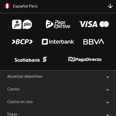
Español Perú
Apuestas deportivas
Casino
Casino en vivo
Póker