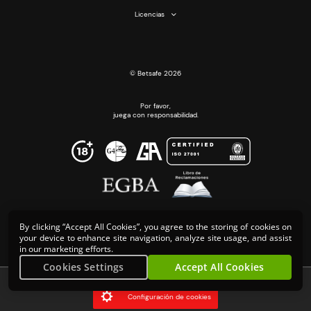
Licencias
© Betsafe 2026
Por favor,
juega con responsabilidad.
Términos y condiciones
Reglas de juego
By clicking “Accept All Cookies”, you agree to the storing of cookies on
Política de cookies
Política de privacidad
Juego responsable
your device to enhance site navigation, analyze site usage, and assist
in our marketing efforts.
Cookies Settings
Accept All Cookies
Configuración de cookies