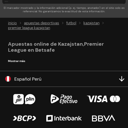
El marcador mostrado y la información adicional (p. ej. tiempo, anotador) en el sitio solo es
referencial. No garantizamos la exactitud de esta información.
inicio
apuestas deportivas
futbol
kazajstan
premier league kazajstan
Apuestas online de Kazajstan,Premier
League en Betsafe
Mostrar más
Español Perú