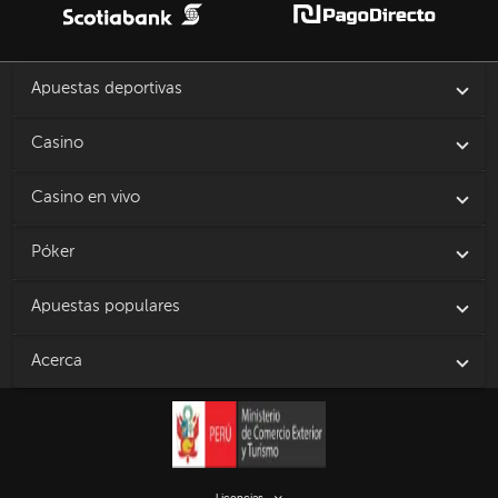
Apuestas deportivas
Casino
Casino en vivo
Póker
Apuestas populares
Acerca
Licencias