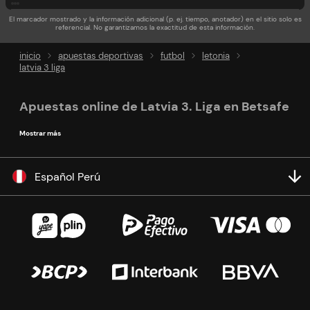
El marcador mostrado y la información adicional (p. ej. tiempo, anotador) en el sitio solo es
referencial. No garantizamos la exactitud de esta información.
inicio
apuestas deportivas
futbol
letonia
latvia 3 liga
Apuestas online de Latvia 3. Liga en Betsafe
Mostrar más
Español Perú