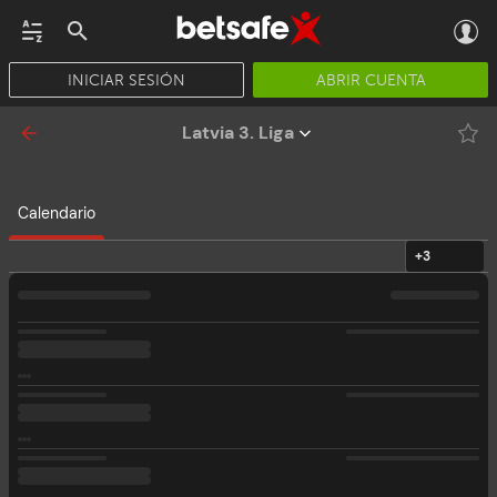
INICIAR SESIÓN
ABRIR CUENTA
CASINO EN VIVO
JACKPOTS
PÓKER
PROMOCIONES
APP
Latvia 3. Liga
Calendario
+3