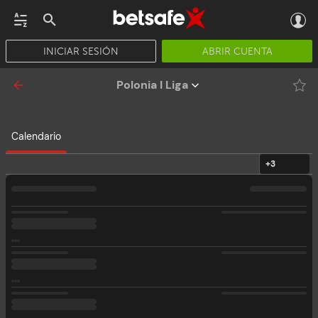
INICIAR SESIÓN
ABRIR CUENTA
CASINO EN VIVO
JACKPOTS
PÓKER
PROMOCIONES
APP
Polonia I Liga
Calendario
+3