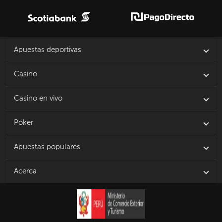
Apuestas deportivas
Casino
Casino en vivo
Póker
Apuestas populares
Acerca