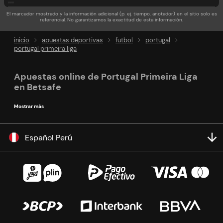
El marcador mostrado y la información adicional (p. ej. tiempo, anotador) en el sitio solo es
referencial. No garantizamos la exactitud de esta información.
inicio
apuestas deportivas
futbol
portugal
portugal primeira liga
Apuestas online de Portugal Primeira Liga
en Betsafe
Mostrar más
Español Perú